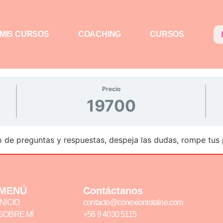
MIS CURSOS
COACHING
CURSOS
Precio
19700
io de preguntas y respuestas, despeja las dudas, rompe tus
MENÚ
Contáctanos
INICIO
contacto@conexiontotalne.com
SOBRE MÍ
+56 9 4030 5115