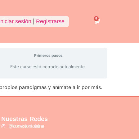
0
Iniciar sesión
|
Registrarse
Primeros pasos
Este curso está cerrado actualmente
 propios paradigmas y anímate a ir por más.
Nuestras Redes
@conexiontotalne