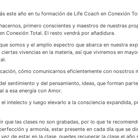
ás este año en tu formación de Life Coach en Conexión Tot
hacernos, primero conscientes y maestros de nuestras pro
en Conexión Total. El resto vendrá por añadidura.
a que somos y el amplio espectro que abarca en nuestra ex
 ciertas vivencias en la materia, así que viviremos en may
al.
ación, cómo comunicarnos eficientemente con nosotros m
l sentimiento y del pensamiento, ideas, que forman parte 
nal a esa energía con Amor.
el intelecto y luego elevarlo a la consciencia expandida, p
cir que las clases no son grabadas, por lo que te recomien
 perfección y armonía, estar presente en cada día que se d
 vez de estar en la clase, puedes recuperar la clase el año 