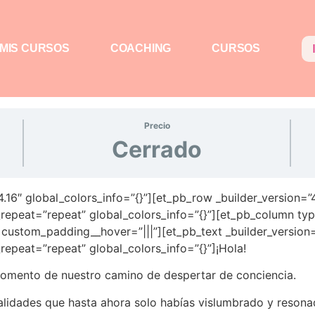
MIS CURSOS
COACHING
CURSOS
Precio
Cerrado
4.16″ global_colors_info=”{}”][et_pb_row _builder_version=”
epeat=”repeat” global_colors_info=”{}”][et_pb_column type
 custom_padding__hover=”|||”][et_pb_text _builder_version=
epeat=”repeat” global_colors_info=”{}”]¡Hola!
omento de nuestro camino de despertar de conciencia.
alidades que hasta ahora solo habías vislumbrado y reso