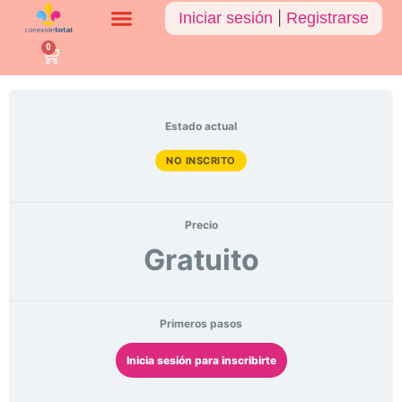
Iniciar sesión
|
Registrarse
0
Estado actual
NO INSCRITO
Precio
Gratuito
Primeros pasos
Inicia sesión para inscribirte