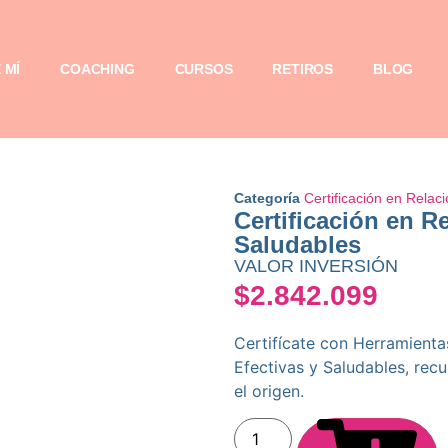
 MÍ
COACHING
CURSOS
RETIROS
BLOG
Categoría
Certificación en Relac
Certificación en R
Saludables
VALOR INVERSIÓN
$
2.842.099
Certifícate con Herramienta
Efectivas y Saludables, rec
el origen.