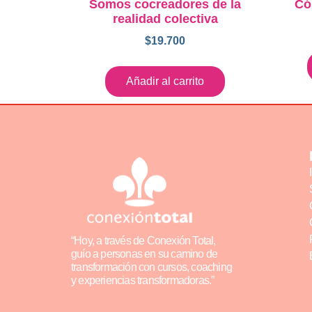
Somos cocreadores de la
Có
realidad colectiva
$
19.700
Añadir al carrito
“Hoy, a través de Conexión Total,
guío a personas en su camino de
transformación con cursos, coaching
y experiencias transformadoras.”