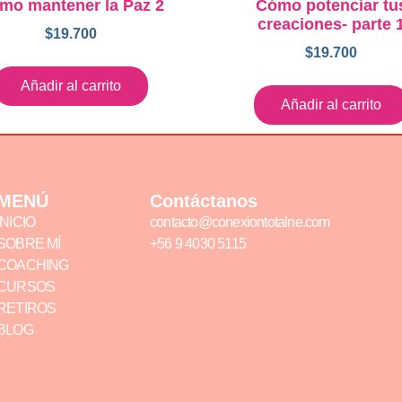
mo mantener la Paz 2
Cómo potenciar tu
creaciones- parte 
$
19.700
$
19.700
Añadir al carrito
Añadir al carrito
MENÚ
Contáctanos
INICIO
contacto@conexiontotalne.com
SOBRE MÍ
+56 9 4030 5115
COACHING
CURSOS
RETIROS
BLOG