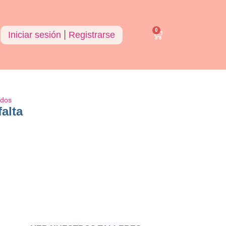
0
Iniciar sesión
|
Registrarse
ados
falta
r al carrito