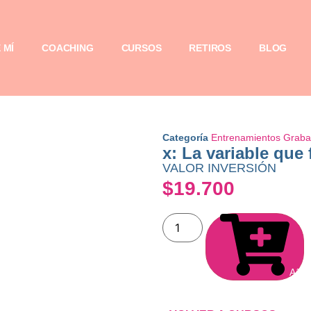
 MÍ
COACHING
CURSOS
RETIROS
BLOG
Categoría
Entrenamientos Grab
x: La variable que 
VALOR INVERSIÓN
$
19.700
Añadi