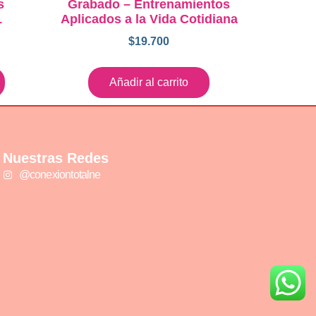
s
Grabado – Entrenamientos
1
Aplicados a la Vida Cotidiana
$
19.700
Añadir al carrito
Nuestras Redes
@conexiontotalne