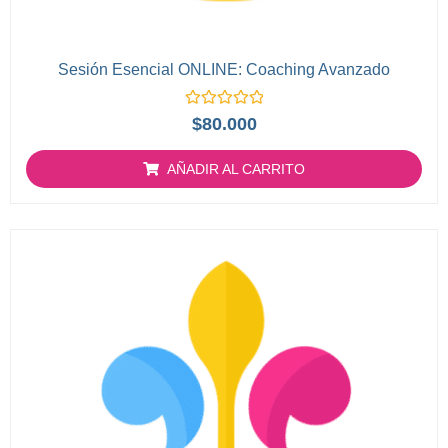
Sesión Esencial ONLINE: Coaching Avanzado
Valorado
$
80.000
con
0
de
AÑADIR AL CARRITO
5