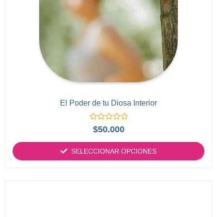
El Poder de tu Diosa Interior
Valorado
$
50.000
con
0
de
SELECCIONAR OPCIONES
5