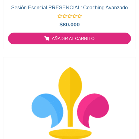
Sesión Esencial PRESENCIAL: Coaching Avanzado
Valorado
$
80.000
con
0
de
AÑADIR AL CARRITO
5