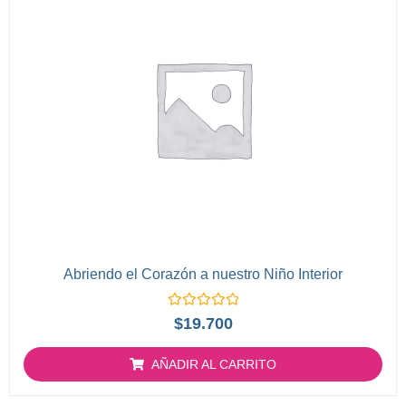
Abriendo el Corazón a nuestro Niño Interior
Valorado
$
19.700
con
0
de
AÑADIR AL CARRITO
5