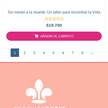
Sin miedo a la muerte: Un taller para encontrar la Vida
Valorado
$
19.700
con
0
de
AÑADIR AL CARRITO
5
1
2
3
4
5
6
7
8
→