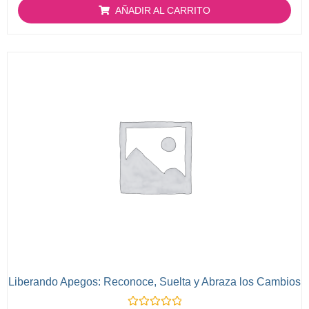
de
AÑADIR AL CARRITO
5
Liberando Apegos: Reconoce, Suelta y Abraza los Cambios