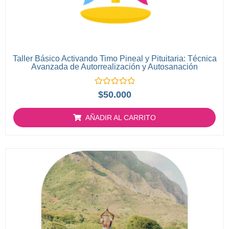
Taller Básico Activando Timo Pineal y Pituitaria: Técnica
Avanzada de Autorrealización y Autosanación
Valorado
$
50.000
con
0
de
AÑADIR AL CARRITO
5