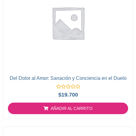
Del Dolor al Amor: Sanación y Conciencia en el Duelo
Valorado
$
19.700
con
0
de
AÑADIR AL CARRITO
5