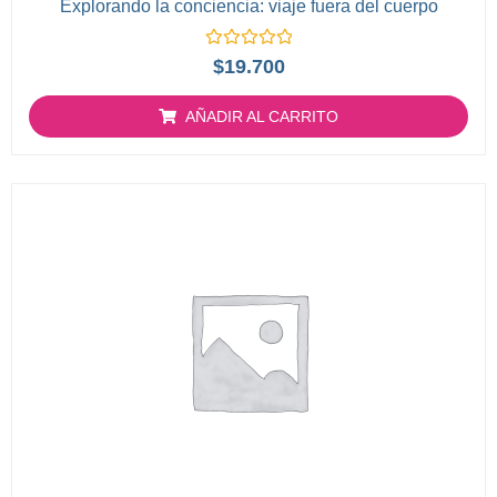
Explorando la conciencia: viaje fuera del cuerpo
Valorado
$
19.700
con
0
de
AÑADIR AL CARRITO
5