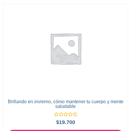
Brillando en invierno, cómo mantener tu cuerpo y mente
saludable
Valorado
$
19.700
con
0