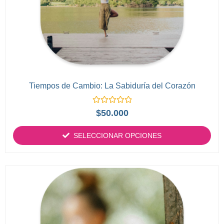
Tiempos de Cambio: La Sabiduría del Corazón
Valorado
$
50.000
con
0
de
SELECCIONAR OPCIONES
5